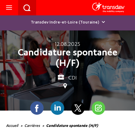
Transdev Indre-et-Loire (Touraine)
12.08.2025
Candidature spontanée
(H/F)
CDI
Facebook
Linkedin
Twitter
Partager
Accueil
Carrières
Candidature spontanée (H/F)